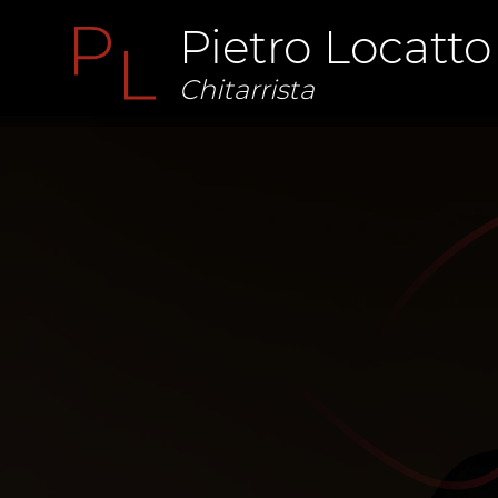
Pietro Locatto
Chitarrista